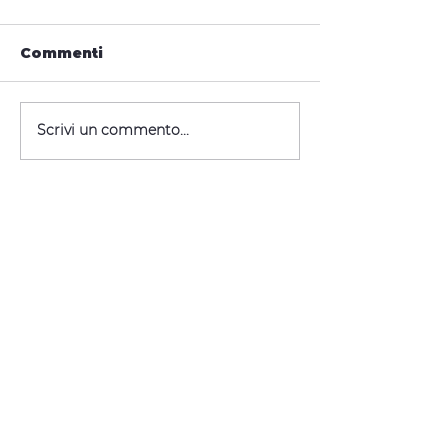
Commenti
Scrivi un commento...
Via Nazario Sauro, 13b - 20030 - Senago
(MI) - Roberta Pozzi - P.IVA
13040590153
Cookie policy
-
Privacy Policy